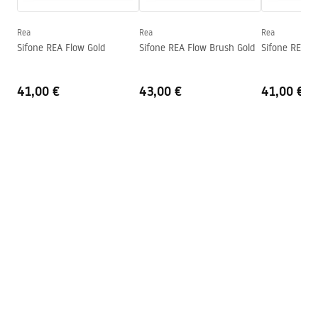
Profondità
110
mm
Forma
Ovale
Rea
Rea
Rea
Sifone REA Flow Gold
Sifone REA Flow Brush Gold
Sifone REA F
Foro rubinetto
NO
Foro troppopieno
NO
41,00 €
43,00 €
41,00 €