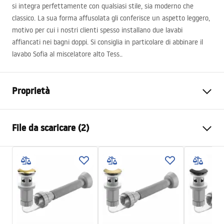
si integra perfettamente con qualsiasi stile, sia moderno che
classico. La sua forma affusolata gli conferisce un aspetto leggero,
motivo per cui i nostri clienti spesso installano due lavabi
affiancati nei bagni doppi. Si consiglia in particolare di abbinare il
lavabo Sofia al miscelatore alto Tess..
Proprietà
Metodo di installazione
Da appoggio
File da scaricare (2)
Materiale
Ceramica sanitaria
Colore
Bianco
Istruzioni di montaggio
Finitura
Lucido
Basin.pdf
Lunghezza
410
mm
Larghezza
345
mm
Condizioni di garanzia
Altezza
150
mm
Warranty_Terms_and_Conditions_Basins_-_5.pdf