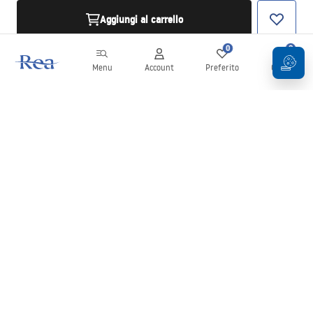
Aggiungi al carrello
0
0
Menu
Account
Preferito
Carrello
Newsletter
Rimani aggiornato su novità e promozioni!
Iscrizione
Inserendo e confermando i tuoi dati, acconsenti a ricevere la
newsletter secondo i termini stabiliti nelle
Condizioni generali
.