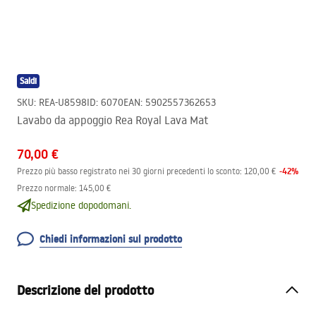
Saldi
SKU
:
REA-U8598
ID
:
6070
EAN
:
5902557362653
Lavabo da appoggio Rea Royal Lava Mat
70,00 €
-
42
%
Prezzo più basso registrato nei 30 giorni precedenti lo sconto:
120,00 €
Prezzo normale
:
145,00 €
Spedizione dopodomani.
Chiedi informazioni sul prodotto
Descrizione del prodotto