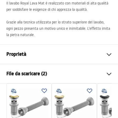
Il lavabo Royal Lava Mat è realizzato con materiali di alta qualità
per soddisfare le esigenze di chi apprezza la qualità.
Grazie alla tecnica utilizzata per lo strato superiore del lavabo,
ogni pezzo presenta un motivo unico e inimitabile. L’effetto imita
la pietra naturale.
Proprietà
Metodo di installazione
Da appoggio
File da scaricare (2)
Materiale
Ceramica sanitaria
Colore
Effetto pietra
Istruzioni di montaggio
Finitura
Opaco
Basin.pdf
Lunghezza
605
mm
Larghezza
360
mm
Condizioni di garanzia