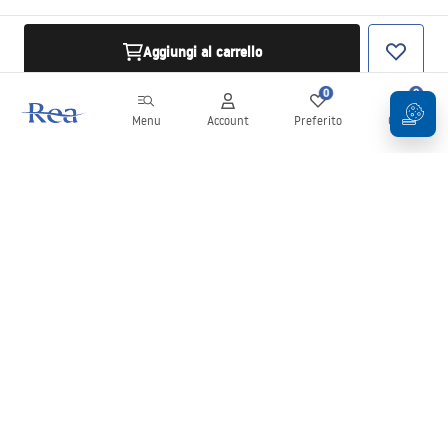
Aggiungi al carrello
0
0
Menu
Account
Preferito
Carrello
Newsletter
Rimani aggiornato su novità e promozioni!
Iscrizione
Inserendo e confermando i tuoi dati, acconsenti a ricevere la
newsletter secondo i termini stabiliti nelle
Condizioni generali
.