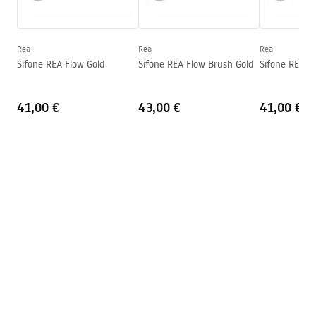
Altezza
160
mm
Warranty_Terms_and_Conditions_Basins_-_5.pdf
Profondità
100
mm
Forma
Ovale
Rea
Rea
Rea
Sifone REA Flow Gold
Sifone REA Flow Brush Gold
Sifone REA F
Foro rubinetto
NO
Foro troppopieno
NO
41,00 €
43,00 €
41,00 €