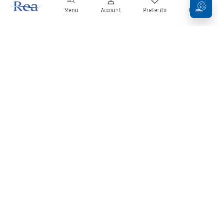
Menu
Account
Preferito
Carrello
Newsletter
Rimani aggiornato su novità e promozioni!
Iscrizione
Inserendo e confermando i tuoi dati, acconsenti a ricevere la
newsletter secondo i termini stabiliti nelle
Condizioni generali
.