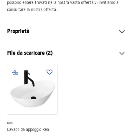
possono essere trovati nella nostra vasta offerta,Vi invitiamo a
consultare la nostra offerta.
Proprietà
Metodo di installazione
Da appoggio
File da scaricare (2)
Materiale
Ceramica sanitaria
Colore
Bianco
Istruzioni di montaggio
Finitura
Lucido
Basin.pdf
Lunghezza
365
mm
Larghezza
245
mm
Condizioni di garanzia
Altezza
130
mm
Warranty_Terms_and_Conditions_Basins_-_5.pdf
Profondità
100
mm
Forma
Ovale
Rea
Lavabo da appoggio Rea
Foro rubinetto
NO