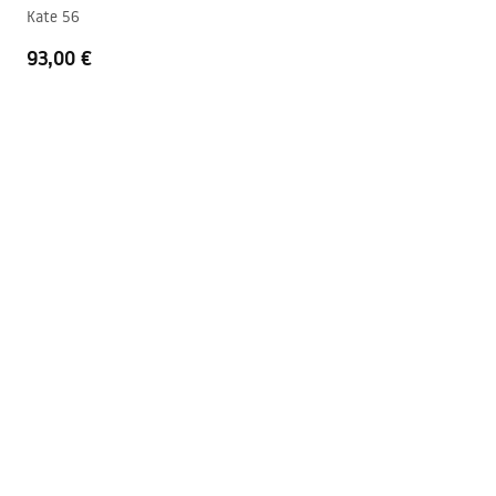
Kate 56
Foro troppopieno
NO
93,00 €