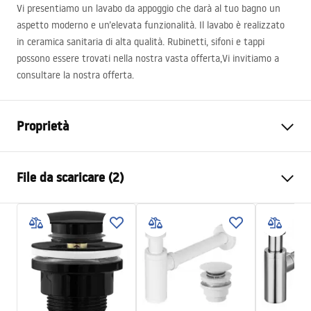
Vi presentiamo un lavabo da appoggio che darà al tuo bagno un
aspetto moderno e un’elevata funzionalità. Il lavabo è realizzato
in ceramica sanitaria di alta qualità. Rubinetti, sifoni e tappi
possono essere trovati nella nostra vasta offerta,Vi invitiamo a
consultare la nostra offerta.
Proprietà
Metodo di installazione
Da appoggio
File da scaricare (2)
Materiale
Ceramica sanitaria
Colore
Bianco
Istruzioni di montaggio
Finitura
Lucido
Basin.pdf
Lunghezza
485
mm
Larghezza
375
mm
Condizioni di garanzia
Altezza
135
mm
Warranty_Terms_and_Conditions_Basins_-_5.pdf