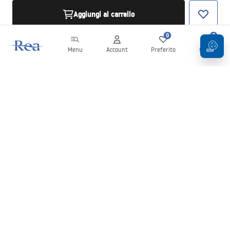
Aggiungi al carrello
0
0
Menu
Account
Preferito
Carrello
Newsletter
Rimani aggiornato su novità e promozioni!
Iscrizione
Inserendo e confermando i tuoi dati, acconsenti a ricevere la
newsletter secondo i termini stabiliti nelle
Condizioni generali
.