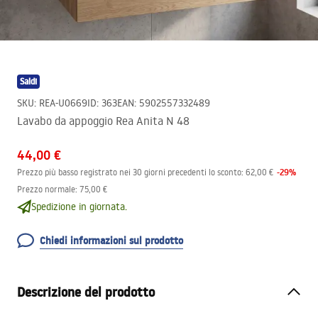
Saldi
SKU
:
REA-U0669
ID
:
363
EAN
:
5902557332489
Lavabo da appoggio Rea Anita N 48
44,00 €
-
29
%
Prezzo più basso registrato nei 30 giorni precedenti lo sconto:
62,00 €
Prezzo normale
:
75,00 €
Spedizione in giornata.
Chiedi informazioni sul prodotto
Descrizione del prodotto