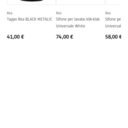
Profondità
115
mm
Forma
Rettangolare
Rea
Rea
Rea
Tappo Rea BLACK METALIC
Sifone per lavabo klik-klak
Sifone per lavabo klik-klak
Foro rubinetto
NO
Universale White
Universale C
Foro troppopieno
NO
41,00 €
74,00 €
58,00 €