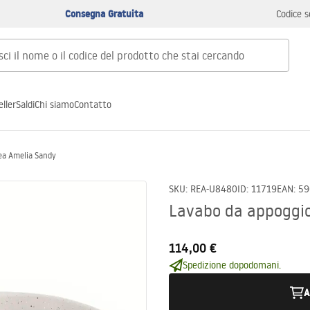
Consegna Gratuita
Codice s
ller
Saldi
Chi siamo
Contatto
ea Amelia Sandy
SKU
:
REA-U8480
ID
:
11719
EAN
:
59
Lavabo da appoggi
114,00 €
Spedizione dopodomani.
A