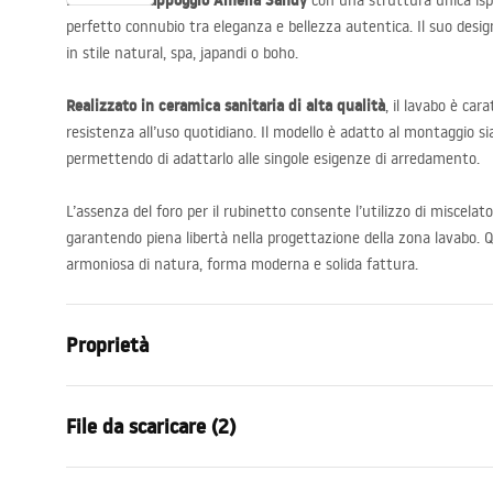
Il lavabo da appoggio Amelia Sandy
con una struttura unica ispi
perfetto connubio tra eleganza e bellezza autentica. Il suo desi
in stile natural, spa, japandi o boho.
Realizzato in ceramica sanitaria di alta qualità
, il lavabo è ca
resistenza all’uso quotidiano. Il modello è adatto al montaggio si
permettendo di adattarlo alle singole esigenze di arredamento.
L’assenza del foro per il rubinetto consente l’utilizzo di miscelato
garantendo piena libertà nella progettazione della zona lavabo.
armoniosa di natura, forma moderna e solida fattura.
Proprietà
Metodo di installazione
Da appoggio
File da scaricare (2)
Materiale
Ceramica sa
Colore
Effetto piet