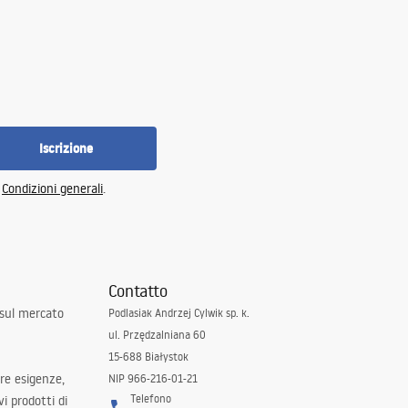
Iscrizione
e
Condizioni generali
.
Contatto
 sul mercato
Podlasiak Andrzej Cylwik sp. k.
ul. Przędzalniana 60
15-688 Białystok
tre esigenze,
NIP 966-216-01-21
Telefono
i prodotti di