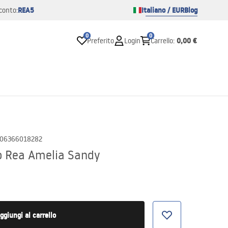
REA5
Italiano / EUR
Blog
conto:
0
0
0,00 €
Preferito
Login
Carrello
:
06366018282
o Rea Amelia Sandy
ggiungi al carrello