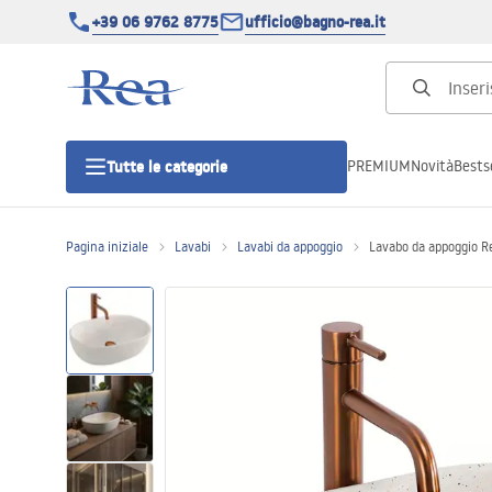
+39 06 9762 8775
ufficio@bagno-rea.it
PREMIUM
Novità
Bestse
Tutte le categorie
Pagina iniziale
Lavabi
Lavabi da appoggio
Lavabo da appoggio R
Cabine doccia
Porte doccia
Piatti doccia da bagno
Canaline di scarico