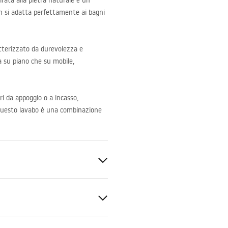
rata alla pietra naturale è un
gn si adatta perfettamente ai bagni
ratterizzato da durevolezza e
a su piano che su mobile,
ri da appoggio o a incasso,
 Questo lavabo è una combinazione
nitaria
ra