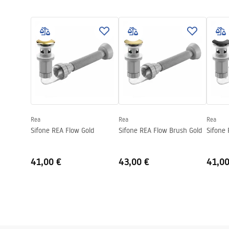
Condi
Finitura
Opaco
Istruzioni di montaggio
Warra
Basin.pdf
Lunghezza
480
mm
Basins
Larghezza
345
mm
Altezza
135
mm
Profondità
105
mm
Forma
Ovale
Foro rubinetto
NO
Rea
Rea
Rea
Foro troppopieno
NO
Sifone REA Flow Gold
Sifone REA Flow Brush Gold
Sifone 
41,00 €
43,00 €
41,00