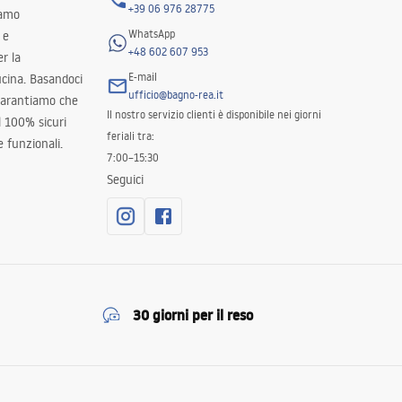
+39 06 976 28775
iamo
WhatsApp
 e
+48 602 607 953
er la
E-mail
ucina. Basandoci
ufficio@bagno-rea.it
 garantiamo che
Il nostro servizio clienti è disponibile nei giorni
al 100% sicuri
feriali tra:
 funzionali.
7:00–15:30
Seguici
30 giorni per il reso