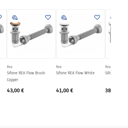
Rea
Rea
Rea
Sifone REA Flow Brush
Sifone REA Flow White
Sifone REA F
Copper
43,00 €
41,00 €
38,00 €