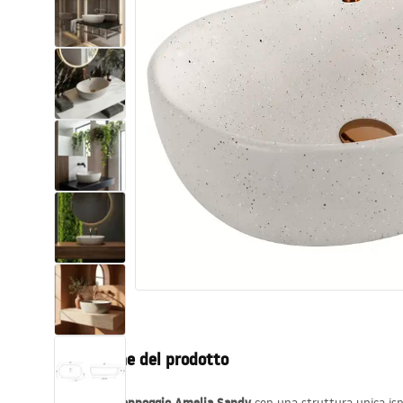
Set di vaso WC e bidet
Lavabi
Vasche da bagno e schermi vasca
Rubinetti da bagno
Set doccia
Cucina
Accessori e mobili da bagno
Descrizione del prodotto