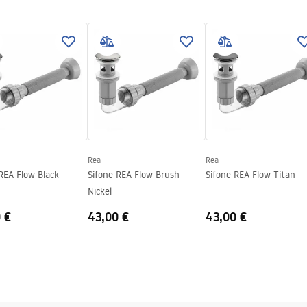
zioni di garanzia
nty_Terms_and_Conditions_
_-_5.pdf
Rea
Rea
REA Flow Black
Sifone REA Flow Brush
Sifone REA Flow Titan
Nickel
 €
43,00 €
43,00 €