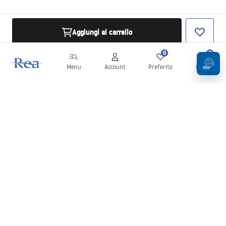
Aggiungi al carrello
0
0
Menu
Account
Preferito
Carrello
Newsletter
Rimani aggiornato su novità e promozioni!
Iscrizione
Inserendo e confermando i tuoi dati, acconsenti a ricevere la