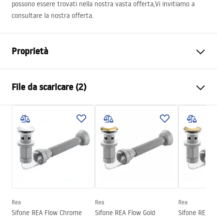
possono essere trovati nella nostra vasta offerta,Vi invitiamo a
consultare la nostra offerta.
Proprietà
Metodo di installazione
Da appoggio
File da scaricare (2)
Materiale
Ceramica sanitaria
Colore
Bianco
Istruzioni di montaggio
Finitura
Lucido
Basin.pdf
Lunghezza
480
mm
Larghezza
345
mm
Condizioni di garanzia
Altezza
135
mm
Warranty_Terms_and_Conditions_Basins_-_5.pdf
Profondità
105
mm
Forma
Ovale
Rea
Rea
Rea
Sifone REA Flow Chrome
Sifone REA Flow Gold
Sifone REA F
Foro rubinetto
NO