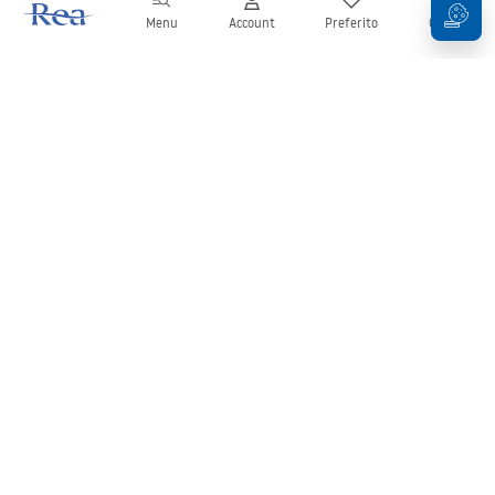
Menu
Account
Preferito
Carrello
Newsletter
Rimani aggiornato su novità e promozioni!
Iscrizione
Inserendo e confermando i tuoi dati, acconsenti a ricevere la
newsletter secondo i termini stabiliti nelle
Condizioni generali
.