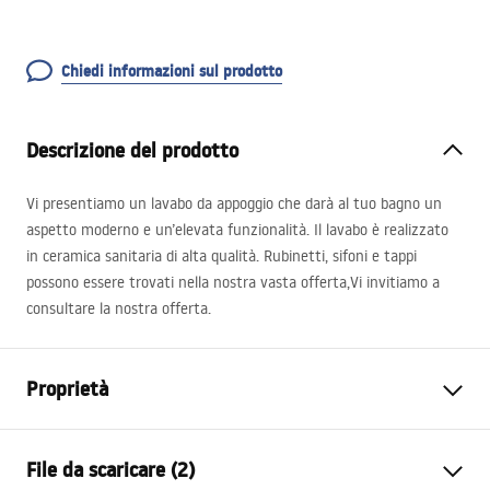
Chiedi informazioni sul prodotto
Descrizione del prodotto
Vi presentiamo un lavabo da appoggio che darà al tuo bagno un
aspetto moderno e un’elevata funzionalità. Il lavabo è realizzato
in ceramica sanitaria di alta qualità. Rubinetti, sifoni e tappi
possono essere trovati nella nostra vasta offerta,Vi invitiamo a
consultare la nostra offerta.
Proprietà
Metodo di installazione
Da appoggio
File da scaricare (2)
Materiale
Ceramica sanitaria