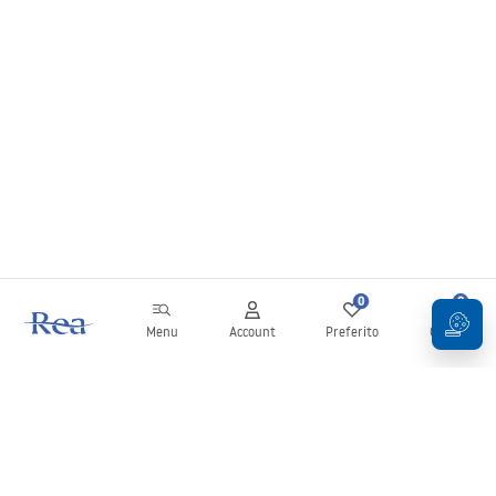
0
0
Menu
Account
Preferito
Carrello
Newsletter
Rimani aggiornato su novità e promozioni!