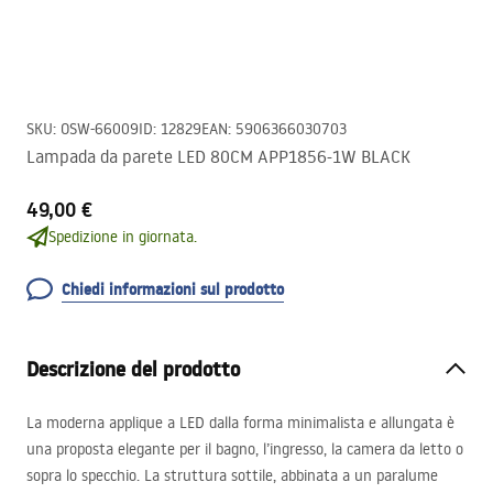
SKU
:
OSW-66009
ID
:
12829
EAN
:
5906366030703
Lampada da parete LED 80CM APP1856-1W BLACK
49,00 €
Spedizione in giornata.
Chiedi informazioni sul prodotto
Descrizione del prodotto
La moderna applique a
LED
dalla forma minimalista e allungata è
una proposta elegante per il bagno, l’ingresso, la camera da letto o
sopra lo specchio. La struttura sottile, abbinata a un paralume