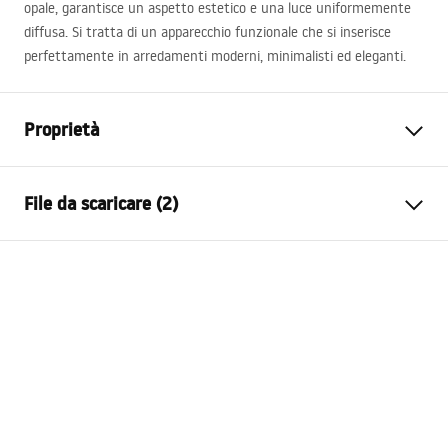
opale, garantisce un aspetto estetico e una luce uniformemente
diffusa. Si tratta di un apparecchio funzionale che si inserisce
perfettamente in arredamenti moderni, minimalisti ed eleganti.
Proprietà
Modello
APP1856-1W BLACK
File da scaricare (2)
Tipo di lampada
Lampada da parete
Lunghezza
800
mm
Warunki bezpieczeństwa
Larghezza
75
mm
WARUNKI BEZPIECZENSTWA LAMPY.pdf
Altezza
50
mm
Alimentazione elettrica
Alimentazione di rete ~ 220 V
APP1856-1W
- ~ 240 V.
MANUAL_APP1856-1W.pdf
Materiale di costruzione
metallo, plastica
Flusso luminoso
501 - 1000 lm