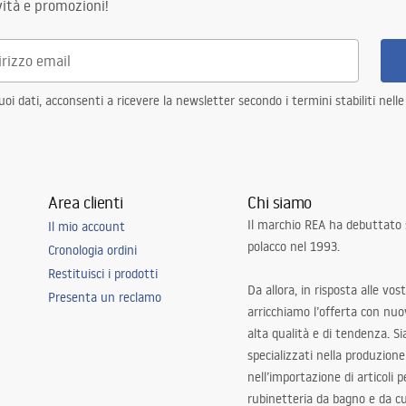
ità e promozioni!
D integrata
D integrata
i dati, acconsenti a ricevere la newsletter secondo i termini stabiliti nell
Area clienti
Chi siamo
Il marchio REA ha debuttato
Il mio account
polacco nel 1993.
Cronologia ordini
 da pranzo, corridoio/scale, cucina,
Restituisci i prodotti
bambini, soggiorno, camera da
Da allora, in risposta alle vos
Presenta un reclamo
rsale
arricchiamo l’offerta con nuov
alta qualità e di tendenza. S
specializzati nella produzione
nell’importazione di articoli p
rubinetteria da bagno e da c