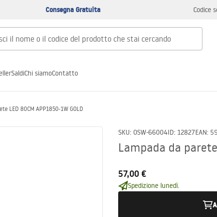
Consegna Gratuita
Codice s
ller
Saldi
Chi siamo
Contatto
rete LED 80CM APP1850-1W GOLD
SKU
:
OSW-66004
ID
:
12827
EAN
:
5
Lampada da paret
57,00 €
Spedizione lunedì.
A