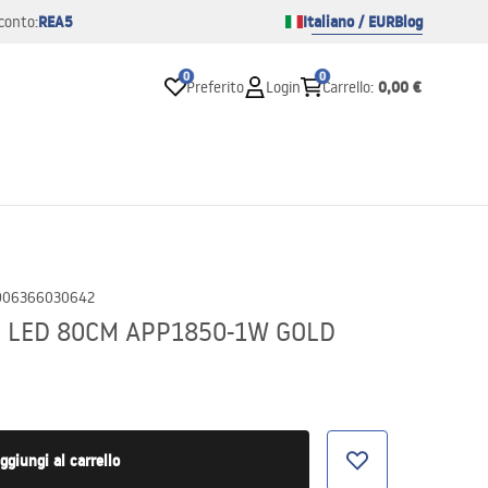
REA5
Italiano / EUR
Blog
conto:
0
0
0,00 €
Preferito
Login
Carrello
:
906366030642
e LED 80CM APP1850-1W GOLD
ggiungi al carrello