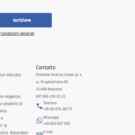
Iscrizione
e
Condizioni generali
.
Contatto
 sul mercato
Podlasiak Andrzej Cylwik sp. k.
ul. Przędzalniana 60
15-688 Białystok
tre esigenze,
NIP 966-216-01-21
Telefono
i prodotti di
+39 06 976 28775
iamo
WhatsApp
 e
+48 602 607 953
er la
E-mail
ucina. Basandoci