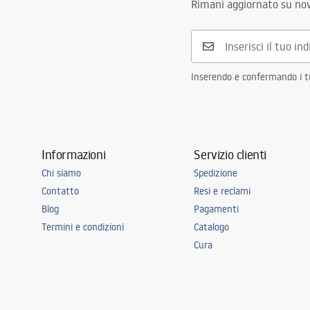
Rimani aggiornato su nov
Colore della lampada
oro
Numero di punti luce
sorgente LE
Filo utilizzato
Sorgente LE
Inserendo e confermando i tuo
Colore della luce
neutrale
Temperatura di colore
4000K
Sorgente luminosa inclusa
SÌ
Informazioni
Servizio clienti
Classe energetica
G
Chi siamo
Spedizione
Classe di tenuta
IP20
Contatto
Resi e reclami
Stanza
ufficio, sala
Blog
Pagamenti
stanza dei 
Termini e condizioni
Catalogo
letto, unive
Cura
Energia
13W