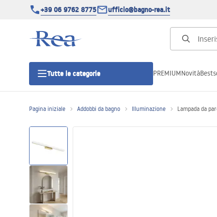
+39 06 9762 8775
ufficio@bagno-rea.it
PREMIUM
Novità
Bestse
Tutte le categorie
Pagina iniziale
Addobbi da bagno
Illuminazione
Lampada da pa
Cabine doccia
Porte doccia
Piatti doccia da bagno
Canaline di scarico