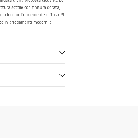
ungata è una proposta elegante per
uttura sottile con finitura dorata,
una luce uniformemente diffusa. Si
nte in arredamenti moderni e
W GOLD
 parete
850-1W
L_APP1850-1W.pdf
ne di rete ~ 220 V - ~ 240 V.
stica
lm