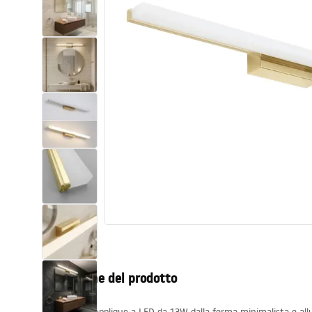
Set di vaso WC e bidet
Lavabi
Vasche da bagno e schermi vasca
Rubinetti da bagno
Set doccia
Cucina
Accessori e mobili da bagno
Descrizione del prodotto