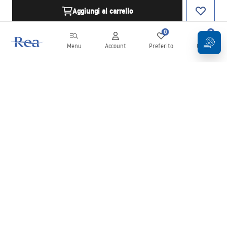
Aggiungi al carrello
0
0
Menu
Account
Preferito
Carrello
Newsletter
Rimani aggiornato su novità e promozioni!
Iscrizione
Inserendo e confermando i tuoi dati, acconsenti a ricevere la
newsletter secondo i termini stabiliti nelle
Condizioni generali
.