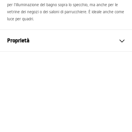
per l’illuminazione del bagno sopra lo specchio, ma anche per le
vetrine dei negozi o dei saloni di parrucchiere. È ideale anche come
luce per quadri.
Proprietà
Modello
APP834-1W
Tipo di lampada
Lampada da parete
Lunghezza
600
mm
Larghezza
155
mm
Altezza
50
mm
Alimentazione elettrica
Alimentazione di rete ~ 220 V
- ~ 240 V.
Materiale di costruzione
metallo, plastica
Flusso luminoso
1001 - 1500 lm