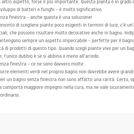
altro aspetto, forse il più importante. Questa pianta è in grado di 
sviluppo di batteri e funghi – è molto significativo.
senza finestra – anche questa è una soluzione!
vinto di scegliere piante poco esigenti in termini di luce, c’è un’
ciali, che possono risultare molto decorative anche in bagno. In
 mantengono sempre un aspetto impeccabile – perfette per il bagn
tà di prodotti di questo tipo. Quando scegli piante vive per un ba
e, l’unico dubbio è se si abbina o meno all’arredo.
enza finestra – ce ne sono davvero molte
durre elementi verdi nel proprio bagno non dovrebbe avere grandi d
per un bagno senza finestra non sono affatto una rarità. Certo, op
lta comporta maggiore impegno nella cura, ma ne vale sicuramente 
aordinario.