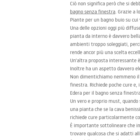
Ciò non significa però che si deb
bagno senza finestra
. Grazie a 
Piante per un bagno buio su cui 
Una delle opzioni oggi più diffus
pianta da interno è davvero bella
ambienti troppo soleggiati, perciò
rende ancor più una scelta eccel
Un’altra proposta interessante è 
Inoltre ha un aspetto davvero el
Non dimentichiamo nemmeno il ca
finestra. Richiede poche cure e,
Edera per il bagno senza finestra
Un vero e proprio must, quando si
una pianta che se la cava beniss
richiede cure particolarmente com
È importante sottolineare che in
trovare qualcosa che si adatti al