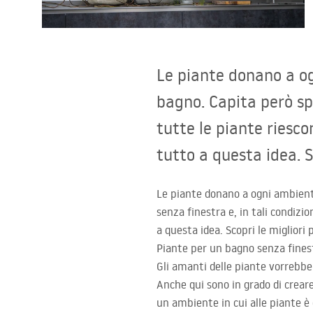
Set di vaso WC e bidet
Lavabi
Le piante donano a o
Vasche da bagno e schermi vasca
bagno. Capita però spe
tutte le piante riesco
Rubinetti da bagno
tutto a questa idea. S
Set doccia
Le piante donano a ogni ambiente
senza finestra e, in tali condizio
Cucina
a questa idea. Scopri le migliori
Piante per un bagno senza finest
Accessori e mobili da bagno
Gli amanti delle piante vorrebbe
Anche qui sono in grado di crea
un ambiente in cui alle piante è 