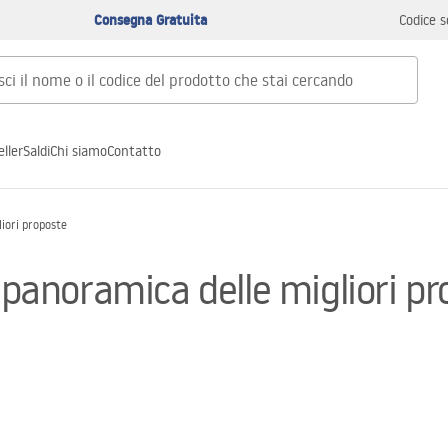
Consegna Gratuita
Codice s
ller
Saldi
Chi siamo
Contatto
liori proposte
: panoramica delle migliori p