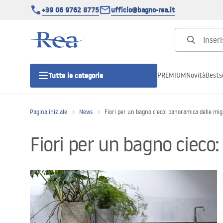
+39 06 9762 8775
ufficio@bagno-rea.it
PREMIUM
Novità
Bestse
Tutte le categorie
Pagina iniziale
News
Fiori per un bagno cieco: panoramica delle mig
Cabine doccia
Fiori per un bagno cieco
Porte doccia
Piatti doccia da bagno
Canaline di scarico