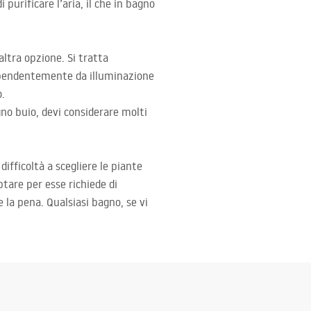
purificare l’aria, il che in bagno
altra opzione. Si tratta
dipendentemente da illuminazione
o.
gno buio, devi considerare molti
ifficoltà a scegliere le piante
tare per esse richiede di
la pena. Qualsiasi bagno, se vi