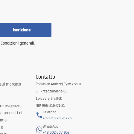
Iscrizione
e
Condizioni generali
.
Contatto
 sul mercato
Podlasiak Andrzej Cylwik sp. k.
ul. Przędzalniana 60
15-688 Białystok
tre esigenze,
NIP 966-216-01-21
Telefono
i prodotti di
+39 06 976 28775
iamo
WhatsApp
 e
+48 602 607 953