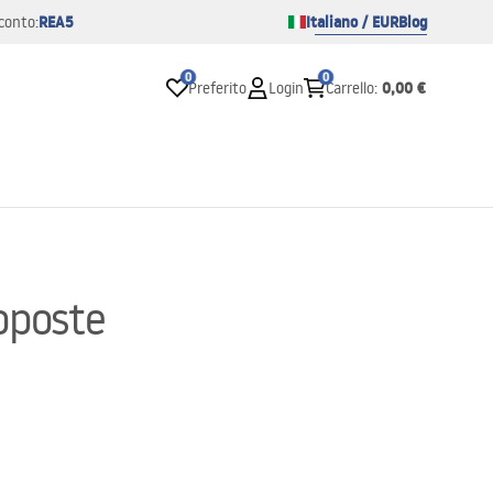
REA5
Italiano / EUR
Blog
conto:
0
0
0,00 €
Preferito
Login
Carrello
:
roposte