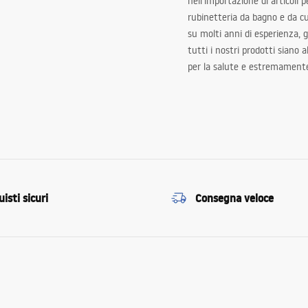
nell’importazione di articoli p
rubinetteria da bagno e da c
su molti anni di esperienza,
tutti i nostri prodotti siano 
per la salute e estremamente
isti sicuri
Consegna veloce