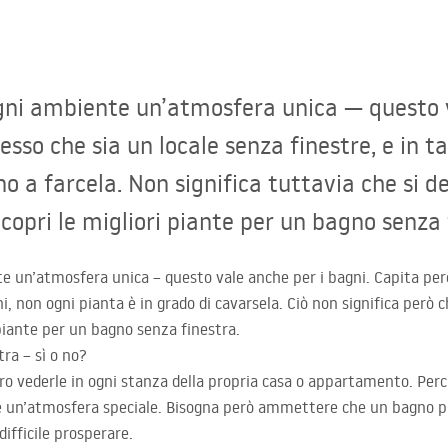
gni ambiente un’atmosfera unica — questo v
sso che sia un locale senza finestre, e in ta
no a farcela. Non significa tuttavia che si d
copri le migliori piante per un bagno senza 
 un’atmosfera unica – questo vale anche per i bagni. Capita però 
ni, non ogni pianta è in grado di cavarsela. Ciò non significa però 
 piante per un bagno senza finestra.
ra – sì o no?
ro vederle in ogni stanza della propria casa o appartamento. Per
re un’atmosfera speciale. Bisogna però ammettere che un bagno pr
difficile prosperare.