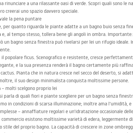
ba rinunciare a una rilassante oasi di verde. Scopri quali sono le 
loro creerai uno spazio davvero speciale.
vale la pena puntare
e, per quanto riguarda le piante adatte a un bagno buio senza fine
 e, al tempo stesso, tollera bene gli angoli in ombra. Importante:
 un bagno senza finestra può rivelarsi per lei un rifugio ideale. Inol
lente.
il popolare ficus. Scenografico e resistente, cresce perfettamente
egante, e la sua presenza renderà il bagno certamente più raffin
ctus. Pianta che in natura cresce nel secco del deserto, si ada
 inoltre, il suo design minimalista conquista moltissime persone.
 – molti scelgono proprio lei
 parla di quali fiori e piante scegliere per un bagno senza finest
imo in condizioni di scarsa illuminazione; inoltre ama l’umidità,
plesse – annaffiature regolari e un’idratazione occasionale delle 
 commercio esistono moltissime varietà di edera, leggermente dive
lo stile del proprio bagno. La capacità di crescere in zone ombregg