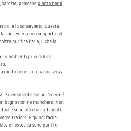
najbardziej polecane
piante per il
stra, è la sansevieria. Questa
 la sansevieria non sopporta gli
tre purifica l’aria, il che la
 in ambienti privi di luce.
ato.
tta molto bene a un bagno senza
ra, è ovviamente anche l’edera. È
 e in bagno non ne mancherà. Non
foglie sono più che sufficienti.
rse tra loro. È quindi facile
iate e l’estetica sono punti di