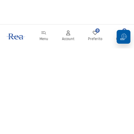
0
0
Menu
Account
Preferito
Carrello
Newsletter
Rimani aggiornato su novità e promozioni!
Iscrizione
Inserendo e confermando i tuoi dati, acconsenti a ricevere la