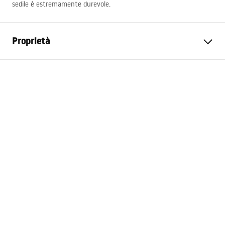
sedile è estremamente durevole.
Proprietà
Colore del coprivaso
Imitazione pietra
Materiale e tipo del coprivaso
Duroplast bianco
Garanzia
24 mesi