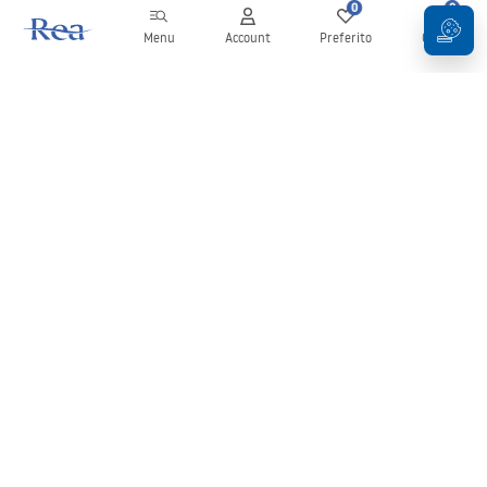
0
0
Menu
Account
Preferito
Carrello
Newsletter
Rimani aggiornato su novità e promozioni!
Iscrizione
Inserendo e confermando i tuoi dati, acconsenti a ricevere la
newsletter secondo i termini stabiliti nelle
Condizioni generali
.