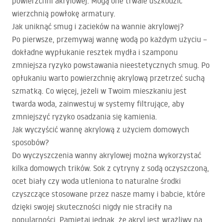
powierzchni akrylowej. Mogą one trwale uszkodzić
wierzchnią powłokę armatury.
Jak uniknąć smug i zacieków na wannie akrylowej?
Po pierwsze, przemywaj wannę wodą po każdym użyciu –
dokładne wypłukanie resztek mydła i szamponu
zmniejsza ryzyko powstawania nieestetycznych smug. Po
opłukaniu warto powierzchnię akrylową przetrzeć suchą
szmatką. Co więcej, jeżeli w Twoim mieszkaniu jest
twarda woda, zainwestuj w systemy filtrujące, aby
zmniejszyć ryzyko osadzania się kamienia.
Jak wyczyścić wannę akrylową z użyciem domowych
sposobów?
Do wyczyszczenia wanny akrylowej można wykorzystać
kilka domowych trików. Sok z cytryny z sodą oczyszczoną,
ocet biały czy woda utleniona to naturalne środki
czyszczące stosowane przez nasze mamy i babcie, które
dzięki swojej skuteczności nigdy nie straciły na
popularności. Pamiętaj jednak, że akryl jest wrażliwy na