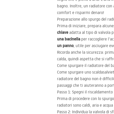
bagno. Inoltre, un radiatore con
comfort e risparmi denaro!
Preparazione allo spurgo del radi
Prima di iniziare, prepara alcune
chiave
adatta al tipo di valvola 
una bacinella
per raccogliere l’a
un panno
, utile per asciugare e
Ricorda anche la sicurezza: prim
calda, quindi aspetta che si raffr
Come spurgare il radiatore del b
Come spurgare uno scaldasalviett
radiatore del bagno non è diffici
passaggi che ti aiuteranno a por
Passo 1: Spegni il riscaldamento
Prima di procedere con lo spurgo
radiatori sono caldi, aria e acqu
Passo 2: Individua la valvola di sf