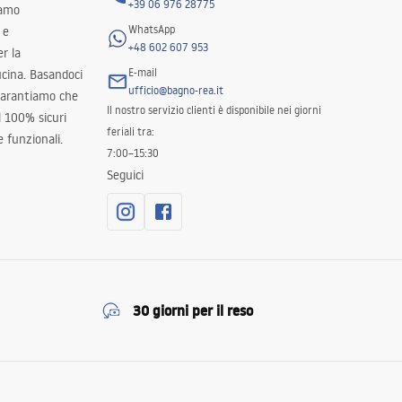
+39 06 976 28775
iamo
WhatsApp
 e
+48 602 607 953
er la
E-mail
ucina. Basandoci
ufficio@bagno-rea.it
 garantiamo che
Il nostro servizio clienti è disponibile nei giorni
al 100% sicuri
feriali tra:
 funzionali.
7:00–15:30
Seguici
30 giorni per il reso