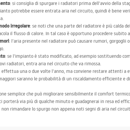
amento
: si consiglia di spurgare i radiatori prima dell’avvio della sta
anto potrebbe essere entrata aria nel circuito, quindi è bene verif
a.
 modo irregolare
: se noti che una parte del radiatore è più calda del
ola il flusso di calore. In tal caso è opportuno procedere subito a
umori
: l’aria presente nel radiatore può causare rumori, gorgoglii o
go.
nto
: se l’impianto è stato modificato, ad esempio sostituendo co
i radiatori, entra aria nel circuito che va rimossa.
 si effettua una o due volte l’anno, ma conviene restare attenti a 
ggiori saranno le probabilità di un riscaldamento efficiente e di 
ione semplice che può migliorare sensibilmente il comfort termico
i porterà via più di qualche minuto e guadagnerai in resa ed effic
i non rimandare lo spurgo non appena noti segni di aria nel circuit