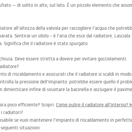
fiato — di solito in alto, sul lato. È un piccolo elemento che assom
diatore all’altezza della valvola per raccogliere l’acqua che potrebb
rata. Sentirai un sibilo – è l’aria che esce dal radiatore. Lasciala
a. Significa che il radiatore è stato spurgato.
 chiusa. Deve essere stretta a dovere per evitare gocciolamenti.
radiatore?
nto di riscaldamento e assicurati che il radiatore si scaldi in mod
trolla la pressione dell’impianto: potrebbe essere quello il pro
 dimenticare infine di svuotare la bacinella e asciugare il pavime
cora poco efficiente? Scopri:
Come pulire il radiatore all’interno? M
i radiatori?
ensabile se vuoi mantenere l’impianto di riscaldamento in perfett
seguenti situazioni: