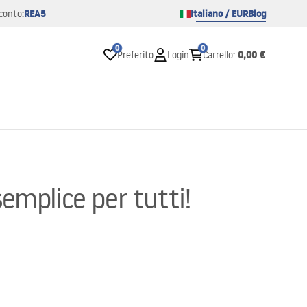
REA5
Italiano / EUR
Blog
conto:
0
0
0,00 €
Preferito
Login
Carrello
:
emplice per tutti!