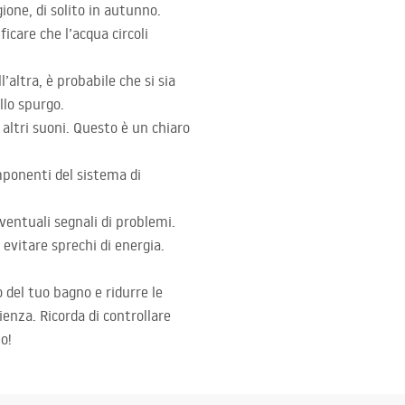
gione, di solito in autunno.
icare che l’acqua circoli
l’altra, è probabile che si sia
llo spurgo.
 altri suoni. Questo è un chiaro
mponenti del sistema di
eventuali segnali di problemi.
evitare sprechi di energia.
 del tuo bagno e ridurre le
ienza. Ricorda di controllare
o!