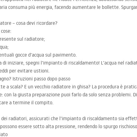
 aria consuma più energia, facendo aumentare le bollette. Spurgand
atore – cosa devi ricordare?
 cose:
presente sul radiatore;
cqua;
ventuali gocce d’acqua sul pavimento.
a di iniziare, spegni l’impianto di riscaldamento! L’acqua nel rad
eddi per evitare ustioni.
agno? Istruzioni passo dopo passo
e a scala? E un vecchio radiatore in ghisa? La procedura è pratic
le: con la giusta preparazione puoi farlo da solo senza problemi. Di
tare a termine il compito.
 dei radiatori, assicurati che l’impianto di riscaldamento sia eff
a possono essere sotto alta pressione, rendendo lo spurgo rischioso
iato