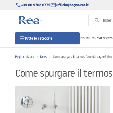
+39 06 9762 8775
ufficio@bagno-rea.it
PREMIUM
Novità
Bestse
Tutte le categorie
Pagina iniziale
News
Come spurgare il termosifone del bagno? Una g
Cabine doccia
Come spurgare il termosi
Porte doccia
Piatti doccia da bagno
Canaline di scarico