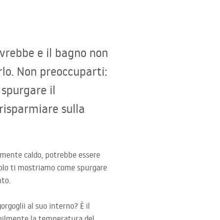
vrebbe e il bagno non
rlo. Non preoccuparti:
spurgare il
risparmiare sulla
olmente caldo, potrebbe essere
colo ti mostriamo come spurgare
nto.
rgoglii al suo interno? È il
sibilmente la temperatura del