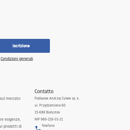
Iscrizione
e
Condizioni generali
.
Contatto
 sul mercato
Podlasiak Andrzej Cylwik sp. k.
ul. Przędzalniana 60
15-688 Białystok
tre esigenze,
NIP 966-216-01-21
Telefono
i prodotti di