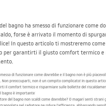
 del bagno ha smesso di funzionare come do
aldo, forse è arrivato il momento di spurga
ice! In questo articolo ti mostreremo come 
 per garantirti il giusto comfort termico e 
mento.
a smesso di funzionare come dovrebbe e il bagno non è più piacev
o. Non preoccuparti, non è un compito complicato! In questo arti
irti il comfort termico e risparmiare sulle bollette del riscaldame
el bagno è importante
atore del bagno non scaldi come dovrebbe? O magari senti strani go
 intrappolata nel radiatore ne riduce l’efficienza, abbassando sen