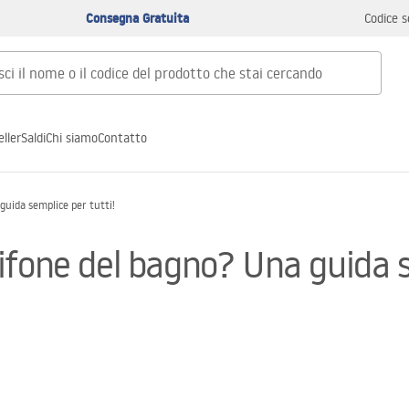
Consegna Gratuita
Codice s
ller
Saldi
Chi siamo
Contatto
uida semplice per tutti!
fone del bagno? Una guida s