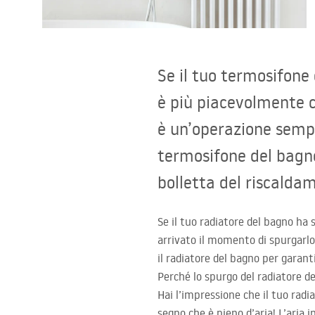
Set di vaso WC e bidet
Lavabi
Se il tuo termosifone
Vasche da bagno e schermi vasca
è più piacevolmente c
è un’operazione sempl
Rubinetti da bagno
termosifone del bagno
Set doccia
bolletta del riscalda
Cucina
Se il tuo radiatore del bagno h
arrivato il momento di spurgarl
Accessori e mobili da bagno
il radiatore del bagno per garant
Perché lo spurgo del radiatore d
Hai l’impressione che il tuo radi
segno che è pieno d’aria! L’aria