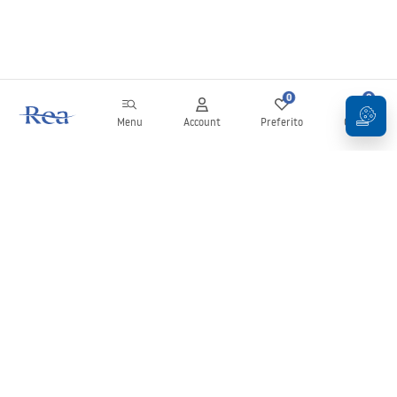
0
0
Menu
Account
Preferito
Carrello
Newsletter
Rimani aggiornato su novità e promozioni!
Iscrizione
Inserendo e confermando i tuoi dati, acconsenti a ricevere la