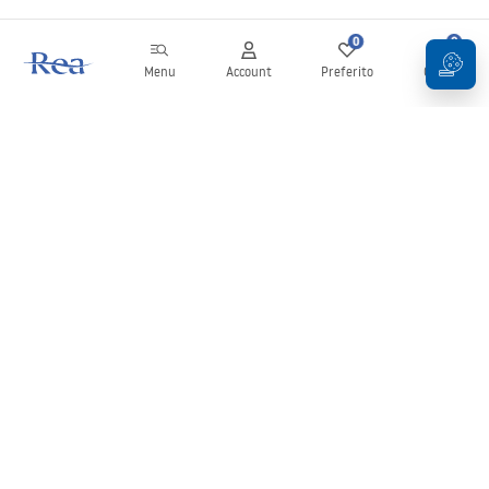
0
0
Menu
Account
Preferito
Carrello
Newsletter
Rimani aggiornato su novità e promozioni!
Iscrizione
Inserendo e confermando i tuoi dati, acconsenti a ricevere la
newsletter secondo i termini stabiliti nelle
Condizioni generali
.