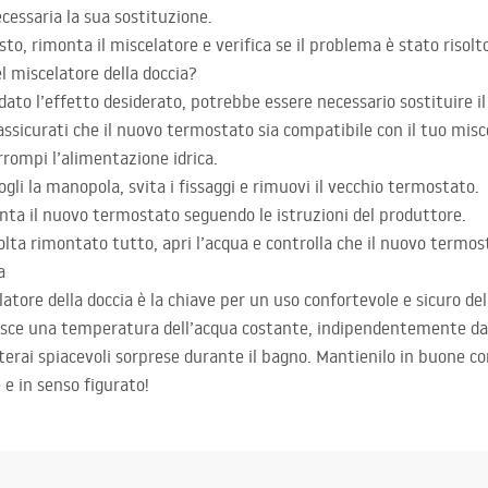
essaria la sua sostituzione.
sto, rimonta il miscelatore e verifica se il problema è stato risolt
l miscelatore della doccia?
ato l’effetto desiderato, potrebbe essere necessario sostituire i
sicurati che il nuovo termostato sia compatibile con il tuo misce
rrompi l’alimentazione idrica.
gli la manopola, svita i fissaggi e rimuovi il vecchio termostato.
nta il nuovo termostato seguendo le istruzioni del produttore.
olta rimontato tutto, apri l’acqua e controlla che il nuovo termo
a
atore della doccia è la chiave per un uso confortevole e sicuro dell
isce una temperatura dell’acqua costante, indipendentemente dall
terai spiacevoli sorprese durante il bagno. Mantienilo in buone con
e in senso figurato!