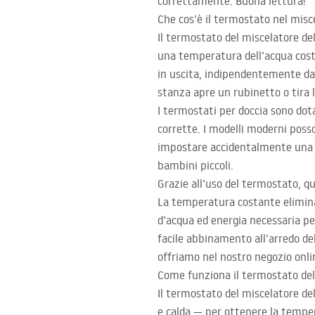
correttamente. Buona lettura!
Che cos’è il termostato nel misc
Il termostato del miscelatore d
una temperatura dell’acqua costa
in uscita, indipendentemente dal
stanza apre un rubinetto o tira 
I termostati per doccia sono do
corrette. I modelli moderni poss
impostare accidentalmente una t
bambini piccoli.
Grazie all’uso del termostato, q
La temperatura costante elimina 
d’acqua ed energia necessaria per
facile abbinamento all’arredo de
offriamo nel nostro negozio onli
Come funziona il termostato del 
Il termostato del miscelatore d
e calda — per ottenere la tempe