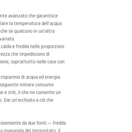
ente avanzato che garantisce
llare la temperatura dell’acqua
nche se qualcuno in un’altra
variata.
calda e fredda nelle proporzioni
urezza che impediscono di
one, soprattutto nelle case con
 risparmio di acqua ed energia.
 conseguente minore consumo
e e stili, il che ne consente un
. Dai un’occhiata a ciò che
roveniente da due fonti — fredda
a manopola del termostato, il