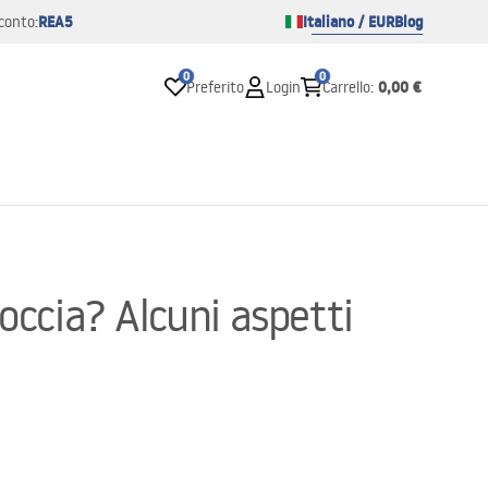
REA5
Italiano / EUR
Blog
conto:
0
0
0,00 €
Preferito
Login
Carrello
:
occia? Alcuni aspetti