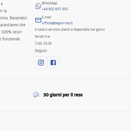
WhatsApp
 e
+48 602 607 953
er la
E-mail
ucina. Basandoci
ufficio@bagno-rea.it
 garantiamo che
Il nostro servizio clienti è disponibile nei giorni
al 100% sicuri
feriali tra:
 funzionali.
7:00–15:30
Seguici
30 giorni per il reso