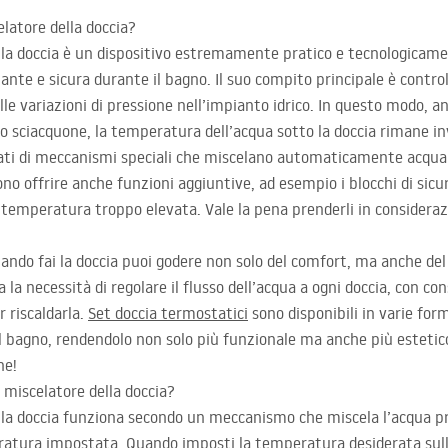
elatore della doccia?
ella doccia è un dispositivo estremamente pratico e tecnologicam
nte e sicura durante il bagno. Il suo compito principale è contro
le variazioni di pressione nell’impianto idrico. In questo modo, a
lo sciacquone, la temperatura dell’acqua sotto la doccia rimane in
tati di meccanismi speciali che miscelano automaticamente acqua 
ono offrire anche funzioni aggiuntive, ad esempio i blocchi di sic
emperatura troppo elevata. Vale la pena prenderli in considerazi
uando fai la doccia puoi godere non solo del comfort, ma anche del
la necessità di regolare il flusso dell’acqua a ogni doccia, con
 riscaldarla.
Set doccia termostatici
sono disponibili in varie form
l bagno, rendendolo non solo più funzionale ma anche più estetico
ne!
miscelatore della doccia?
ella doccia funziona secondo un meccanismo che miscela l’acqua p
ratura impostata. Quando imposti la temperatura desiderata sull