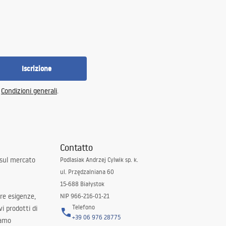
Iscrizione
e
Condizioni generali
.
Contatto
 sul mercato
Podlasiak Andrzej Cylwik sp. k.
ul. Przędzalniana 60
15-688 Białystok
tre esigenze,
NIP 966-216-01-21
Telefono
i prodotti di
+39 06 976 28775
iamo