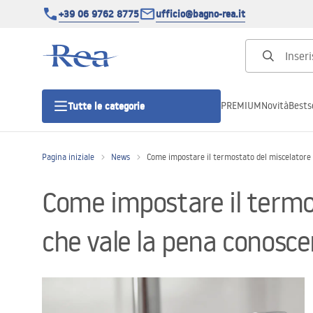
+39 06 9762 8775
ufficio@bagno-rea.it
PREMIUM
Novità
Bestse
Tutte le categorie
Pagina iniziale
News
Come impostare il termostato del miscelatore d
Cabine doccia
Come impostare il termos
Porte doccia
che vale la pena conosce
Piatti doccia da bagno
Canaline di scarico