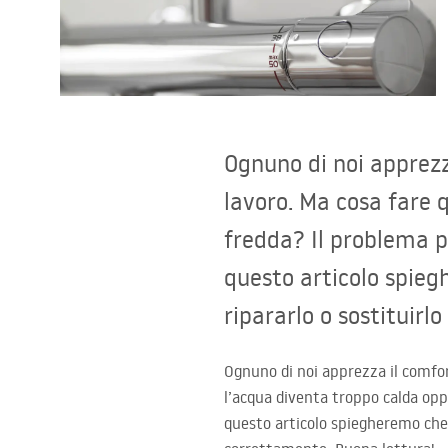
Set di vaso WC e bidet
Lavabi
Vasche da bagno e schermi vasca
Ognuno di noi apprezz
lavoro. Ma cosa fare 
Rubinetti da bagno
fredda? Il problema p
Set doccia
questo articolo spie
ripararlo o sostituir
Cucina
Accessori e mobili da bagno
Ognuno di noi apprezza il comfor
l’acqua diventa troppo calda opp
questo articolo spiegheremo che 