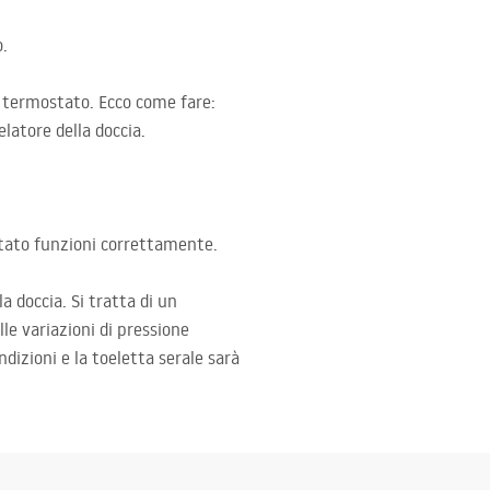
o.
l termostato. Ecco come fare:
latore della doccia.
stato funzioni correttamente.
a doccia. Si tratta di un
e variazioni di pressione
dizioni e la toeletta serale sarà