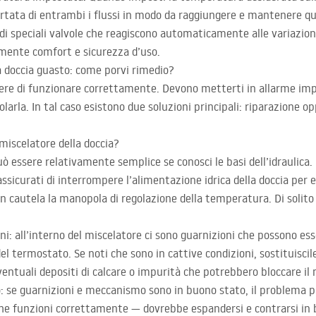
tata di entrambi i flussi in modo da raggiungere e mantenere que
i speciali valvole che reagiscono automaticamente alle variazion
mente comfort e sicurezza d’uso.
a doccia guasto: come porvi rimedio?
ere di funzionare correttamente. Devono metterti in allarme im
golarla. In tal caso esistono due soluzioni principali: riparazione 
miscelatore della doccia?
ò essere relativamente semplice se conosci le basi dell’idraulica
assicurati di interrompere l’alimentazione idrica della doccia per e
cautela la manopola di regolazione della temperatura. Di solito 
oni: all’interno del miscelatore ci sono guarnizioni che possono e
 termostato. Se noti che sono in cattive condizioni, sostituiscil
ventuali depositi di calcare o impurità che potrebbero bloccare i
: se guarnizioni e meccanismo sono in buono stato, il problema p
che funzioni correttamente — dovrebbe espandersi e contrarsi in 