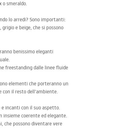
x o smeraldo.
ndo lo arredi? Sono importanti:
 grigio e beige, che si possono
neranno benissimo eleganti
uale.
he freestanding dalle linee fluide
ri sono elementi che porteranno un
e con il resto dell’ambiente.
e incanti con il suo aspetto.
n insieme coerente ed elegante.
ni, che possono diventare vere