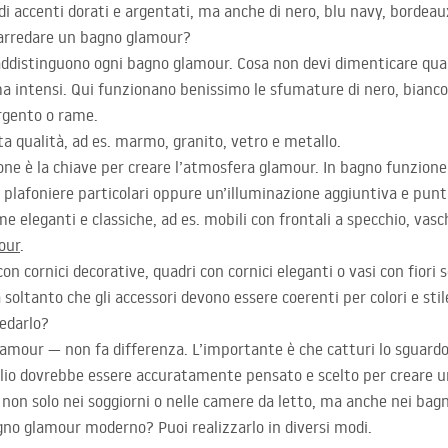
di accenti dorati e argentati, ma anche di nero, blu navy, bordeau
’arredare un bagno glamour?
raddistinguono ogni bagno glamour. Cosa non devi dimenticare qua
a intensi. Qui funzionano benissimo le sfumature di nero, bianco,
rgento o rame.
ta qualità, ad es. marmo, granito, vetro e metallo.
zione è la chiave per creare l’atmosfera glamour. In bagno funzio
o, plafoniere particolari oppure un’illuminazione aggiuntiva e punt
e eleganti e classiche, ad es. mobili con frontali a specchio, vasc
our
.
con cornici decorative, quadri con cornici eleganti o vasi con fio
a soltanto che gli accessori devono essere coerenti per colori e stil
edarlo?
lamour — non fa differenza. L’importante è che catturi lo sguardo 
glio dovrebbe essere accuratamente pensato e scelto per creare u
non solo nei soggiorni o nelle camere da letto, ma anche nei bag
agno glamour moderno? Puoi realizzarlo in diversi modi.