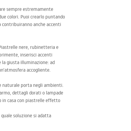
appare sempre estremamente
due colori. Puoi crearlo puntando
io contribuiranno anche accenti
iastrelle nere, rubinetteria e
rimente, inserisci accenti
 la giusta illuminazione: ad
un’atmosfera accogliente.
e naturale porta negli ambienti.
marmo, dettagli dorati o lampade
 in casa con piastrelle effetto
 quale soluzione si adatta