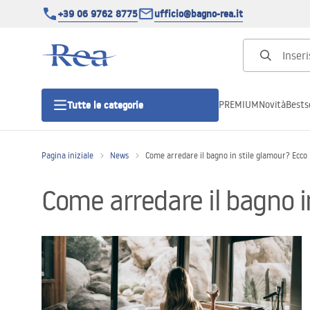
+39 06 9762 8775
ufficio@bagno-rea.it
PREMIUM
Novità
Bestse
Tutte le categorie
Pagina iniziale
News
Come arredare il bagno in stile glamour? Ecco i
Cabine doccia
Come arredare il bagno in
Porte doccia
Piatti doccia da bagno
Canaline di scarico