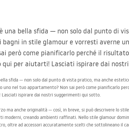
 una bella sfida — non solo dal punto di vi
 i bagni in stile glamour e vorresti averne un
 però come pianificarlo perché il risultato
ui per aiutarti! Lasciati ispirare dai nostri 
la sfida — non solo dal punto di vista pratico, ma anche estetico.
o uno nel tuo appartamento? Non sai però come pianificarlo perché
! Lasciati ispirare dai nostri suggerimenti qui sotto.
rzo ma anche originalità — così, in breve, si può descrivere lo stil
nti moderni, creando ambienti raffinati. Nello stile glamour domi
tro, oltre ad accessori accuratamente scelti che sottolineano il c