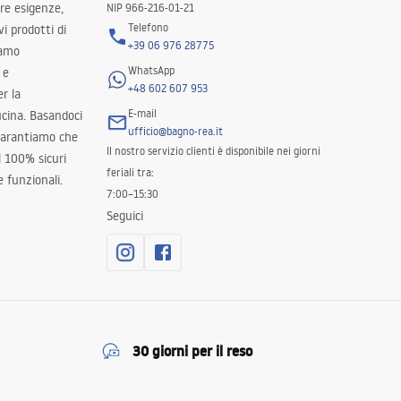
tre esigenze,
NIP 966-216-01-21
Telefono
i prodotti di
+39 06 976 28775
iamo
WhatsApp
 e
+48 602 607 953
er la
E-mail
ucina. Basandoci
ufficio@bagno-rea.it
 garantiamo che
Il nostro servizio clienti è disponibile nei giorni
al 100% sicuri
feriali tra:
 funzionali.
7:00–15:30
Seguici
30 giorni per il reso