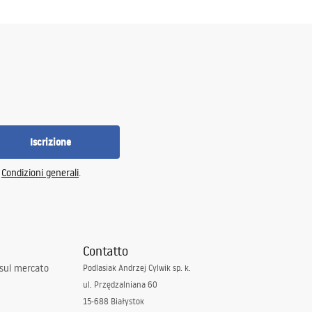
Iscrizione
e
Condizioni generali
.
Contatto
 sul mercato
Podlasiak Andrzej Cylwik sp. k.
ul. Przędzalniana 60
15-688 Białystok