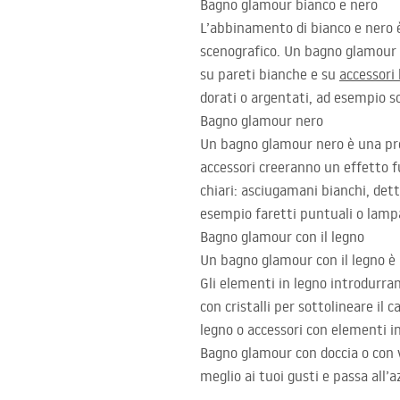
Bagno glamour bianco e nero
L’abbinamento di bianco e nero 
scenografico. Un bagno glamour b
su pareti bianche e su
accessori
dorati o argentati, ad esempio s
Bagno glamour nero
Un bagno glamour nero è una prop
accessori creeranno un effetto f
chiari: asciugamani bianchi, dett
esempio faretti puntuali o lampa
Bagno glamour con il legno
Un bagno glamour con il legno è 
Gli elementi in legno introdurra
con cristalli per sottolineare i
legno o accessori con elementi i
Bagno glamour con doccia o con va
meglio ai tuoi gusti e passa all’