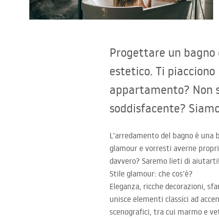
Set di vaso WC e bidet
Lavabi
Progettare un bagno è
Vasche da bagno e schermi vasca
estetico. Ti piacciono
appartamento? Non sai
Rubinetti da bagno
soddisfacente? Siamo q
Set doccia
L’arredamento del bagno è una bel
glamour e vorresti averne propri
Cucina
davvero? Saremo lieti di aiutarti
Stile glamour: che cos’è?
Accessori e mobili da bagno
Eleganza, ricche decorazioni, sfa
unisce elementi classici ad acce
scenografici, tra cui marmo e ve