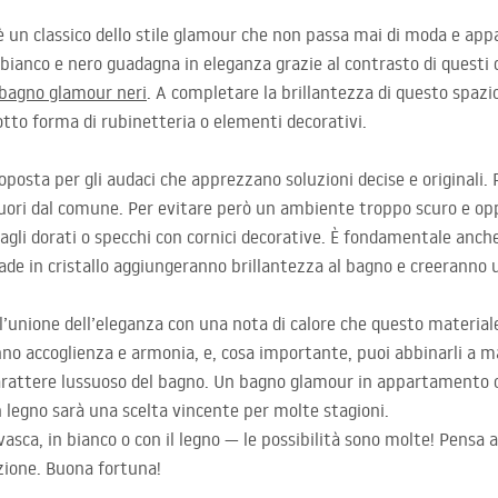
è un classico dello stile glamour che non passa mai di moda e 
ianco e nero guadagna in eleganza grazie al contrasto di questi 
 bagno glamour neri
. A completare la brillantezza di questo spaz
otto forma di rubinetteria o elementi decorativi.
osta per gli audaci che apprezzano soluzioni decise e originali. P
uori dal comune. Per evitare però un ambiente troppo scuro e opp
agli dorati o specchi con cornici decorative. È fondamentale anche
de in cristallo aggiungeranno brillantezza al bagno e creeranno 
l’unione dell’eleganza con una nota di calore che questo material
nno accoglienza e armonia, e, cosa importante, puoi abbinarli a 
l carattere lussuoso del bagno. Un bagno glamour in appartamento o
n legno sarà una scelta vincente per molte stagioni.
sca, in bianco o con il legno — le possibilità sono molte! Pensa a
azione. Buona fortuna!