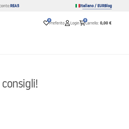
REA5
Italiano / EUR
Blog
conto:
0
0
0,00 €
Preferito
Login
Carrello
:
consigli!