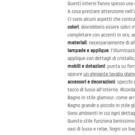
Questi interni fanno spesso uso 
A cosa prestare attenzione nell
Ci sono alcuni aspetti che cont
colori
: dovrebbero essere sobri m
completare con accenti in oro, a
materiali
: necessariamente di al
lampade e applique
: l’illumina
applique con dettagli di cristall
mobili e dotazioni
: punta su form
oppure
un elegante lavabo glam
accessori e decorazioni
: specchi 
tocco di lusso all’interno. Ricord
Bagno in stile glamour: come arr
Bagno grande o piccolo in stile g
Sono ambienti in cui ogni detta
Questo stile funziona benissimo 
oasi di lusso e relax. Sogni un b