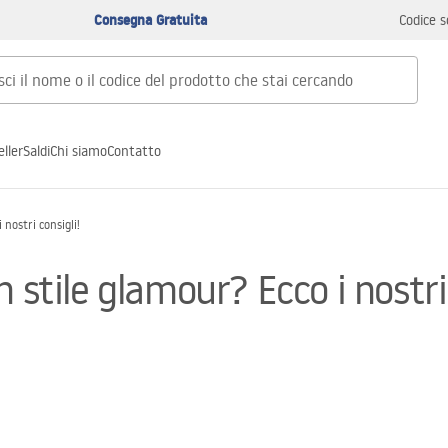
Consegna Gratuita
Codice s
ller
Saldi
Chi siamo
Contatto
 nostri consigli!
 stile glamour? Ecco i nostri 