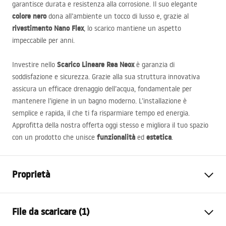
garantisce durata e resistenza alla corrosione. Il suo elegante
colore nero
dona all’ambiente un tocco di lusso e, grazie al
rivestimento Nano Flex
, lo scarico mantiene un aspetto
impeccabile per anni.
Scarico Lineare Rea Neox
Investire nello
è garanzia di
soddisfazione e sicurezza. Grazie alla sua struttura innovativa
assicura un efficace drenaggio dell’acqua, fondamentale per
mantenere l’igiene in un bagno moderno. L’installazione è
semplice e rapida, il che ti fa risparmiare tempo ed energia.
Approfitta della nostra offerta oggi stesso e migliora il tuo spazio
funzionalità
estetica
con un prodotto che unisce
ed
.
Proprietà
Tipo di scarico
Regolare
File da scaricare (1)
Tipo di sifone
dritto