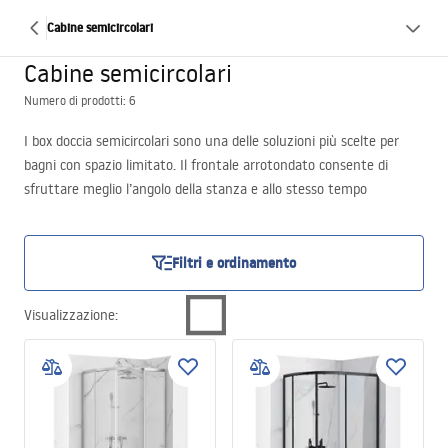
Cabine semicircolari
Cabine semicircolari
Numero di prodotti: 6
I box doccia semicircolari sono una delle soluzioni più scelte per
bagni con spazio limitato. Il frontale arrotondato consente di
sfruttare meglio l’angolo della stanza e allo stesso tempo
garantisce un accesso comodo alla zona doccia.
Questa soluzione è particolarmente consigliata quando si desidera
risparmiare spazio, avere un’installazione semplice e mantenere
Filtri e ordinamento
funzionalità senza rinunciare all’estetica.
Visualizzazione
: