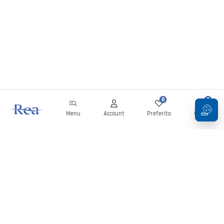
3. I box doccia semicircolari richiedono il piatto
doccia?
No, ma il piatto doccia facilita notevolmente l’installazione ed è una scelta
sicura durante le ristrutturazioni.
4. Il vetro dei box doccia semicircolari è
resistente?
0
0
Sì, viene utilizzato vetro temperato con elevata resistenza ai danni
Menu
Account
Preferito
Carrello
meccanici e agli sbalzi di temperatura.
Newsletter
Rimani aggiornato su novità e promozioni!