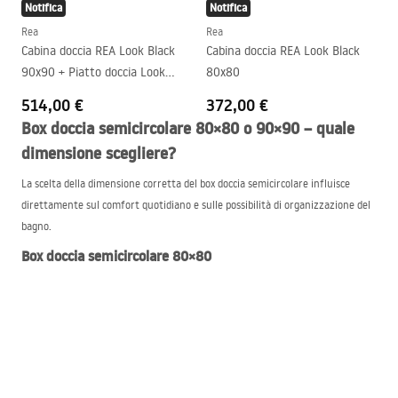
Notifica
Notifica
Rea
Rea
Cabina doccia REA Look Black
Cabina doccia REA Look Black
90x90 + Piatto doccia Look
80x80
White
514,00 €
372,00 €
Box doccia semicircolare 80×80 o 90×90 – quale
dimensione scegliere?
La scelta della dimensione corretta del box doccia semicircolare influisce
direttamente sul comfort quotidiano e sulle possibilità di organizzazione del
bagno.
Box doccia semicircolare 80×80
È una soluzione pratica per bagni piccoli, dove ogni centimetro conta. Le
dimensioni compatte permettono l’installazione anche in ambienti difficili da
arredare, senza bloccare i passaggi.
Box doccia semicircolare 90×90
La versione più grande offre maggiore libertà di movimento e comfort