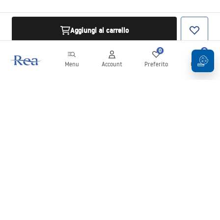
Aggiungi al carrello
0
0
Menu
Account
Preferito
Carrello
Newsletter
Rimani aggiornato su novità e promozioni!
Iscrizione
Inserendo e confermando i tuoi dati, acconsenti a ricevere la