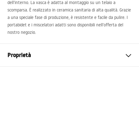
dell’interno. La vasca è adatta al montaggio su un telaio a
scomparsa. È realizzato in ceramica sanitaria di alta qualità. Grazie
a una speciale fase di produzione, è resistente e facile da pulire. I
portabidet e i miscelatori adatti sono disponibili nell’offerta del
nostro negozio.
Proprietà
Metodo di installazione
Spospeso
Colore
Nero
Finitura
Lucido
Materiale
Ceramica sanitaria
Lunghezza
495
mm
Larghezza
370
mm
Altezza
325
mm