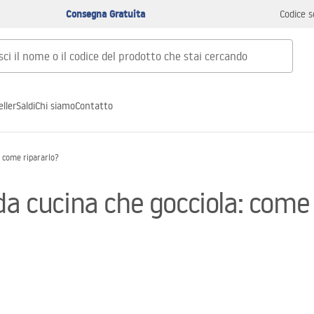
Consegna Gratuita
Codice s
ller
Saldi
Chi siamo
Contatto
: come ripararlo?
da cucina che gocciola: come 