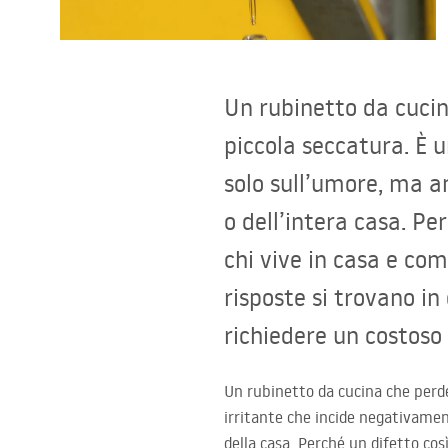
Set di vaso WC e bidet
Lavabi
Un rubinetto da cucin
Vasche da bagno e schermi vasca
piccola seccatura. È 
solo sull’umore, ma a
Rubinetti da bagno
o dell’intera casa. Pe
Set doccia
chi vive in casa e co
risposte si trovano in
Cucina
richiedere un costoso 
Accessori e mobili da bagno
Un rubinetto da cucina che perde
irritante che incide negativame
della casa. Perché un difetto cos