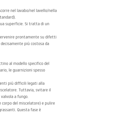
corre nel lavabo/nel lavello/nella
tandard).
a superficie. Si tratta di un
tervenire prontamente su difetti
che decisamente più costosa da
ttino al modello specifico del
rario, le guarnizioni spesso
i più difficili legati alla
scelatore. Tuttavia, svitare il
 valvola a fungo.
 corpo del miscelatore) e pulire
grassanti. Questa fase è