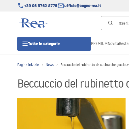
+39 06 9762 8775
ufficio@bagno-rea.it
PREMIUM
Novità
Bestse
Tutte le categorie
Pagina iniziale
News
Beccuccio del rubinetto da cucina che gocciola
Cabine doccia
Beccuccio del rubinetto 
Porte doccia
Piatti doccia da bagno
Canaline di scarico