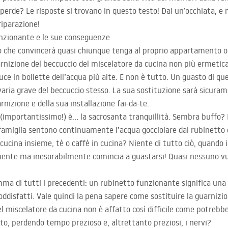
erde? Le risposte si trovano in questo testo! Dai un’occhiata, e
riparazione!
nzionante e le sue conseguenze
 che convincerà quasi chiunque tenga al proprio appartamento o a
nizione del beccuccio del miscelatore da cucina non più ermeti
ce in bollette dell’acqua più alte. E non è tutto. Un guasto di ques
’avaria grave del beccuccio stesso. La sua sostituzione sarà sicur
rnizione e della sua installazione fai-da-te.
importantissimo!) è… la sacrosanta tranquillità. Sembra buffo?
 famiglia sentono continuamente l’acqua gocciolare dal rubinetto 
ucina insieme, tè o caffè in cucina? Niente di tutto ciò, quando i
nte ma inesorabilmente comincia a guastarsi! Quasi nessuno vuo
mma di tutti i precedenti: un rubinetto funzionante significa una 
ddisfatti. Vale quindi la pena sapere come sostituire la guarnizio
el miscelatore da cucina non è affatto così difficile come potreb
to, perdendo tempo prezioso e, altrettanto preziosi, i nervi?