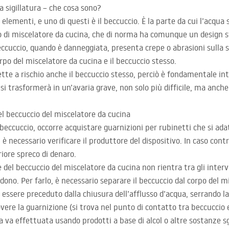
a sigillatura – che cosa sono?
lementi, e uno di questi è il beccuccio. È la parte da cui l’acqua s
o di miscelatore da cucina, che di norma ha comunque un design s
eccuccio, quando è danneggiata, presenta crepe o abrasioni sulla su
corpo del miscelatore da cucina e il beccuccio stesso.
te a rischio anche il beccuccio stesso, perciò è fondamentale in
to si trasformerà in un’avaria grave, non solo più difficile, ma an
el beccuccio del miscelatore da cucina
 beccuccio, occorre acquistare guarnizioni per rubinetti che si ada
 è necessario verificare il produttore del dispositivo. In caso cont
riore spreco di denaro.
del beccuccio del miscelatore da cucina non rientra tra gli intervent
dono. Per farlo, è necessario separare il beccuccio dal corpo del mi
essere preceduto dalla chiusura dell’afflusso d’acqua, serrando la
ere la guarnizione (si trova nel punto di contatto tra beccuccio e
ia va effettuata usando prodotti a base di alcol o altre sostanze s