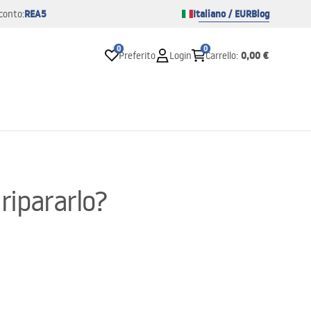
REA5
Italiano / EUR
Blog
conto:
0
0
0,00 €
Preferito
Login
Carrello
:
ripararlo?