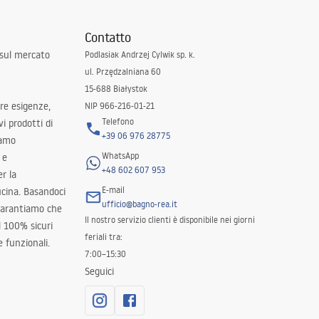
Contatto
 sul mercato
Podlasiak Andrzej Cylwik sp. k.
ul. Przędzalniana 60
15-688 Białystok
tre esigenze,
NIP 966-216-01-21
Telefono
i prodotti di
+39 06 976 28775
iamo
WhatsApp
 e
+48 602 607 953
er la
E-mail
ucina. Basandoci
ufficio@bagno-rea.it
 garantiamo che
Il nostro servizio clienti è disponibile nei giorni
al 100% sicuri
feriali tra:
 funzionali.
7:00–15:30
Seguici