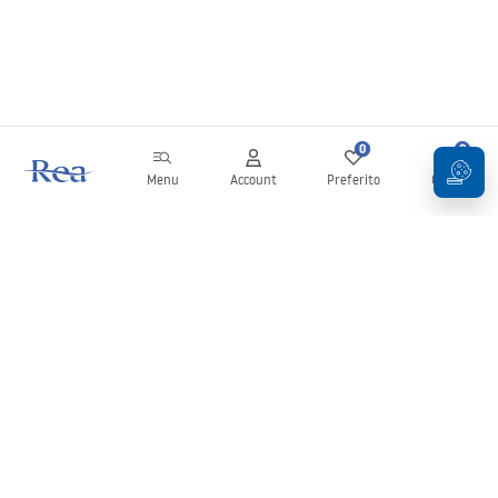
0
0
Menu
Account
Preferito
Carrello
Newsletter
Rimani aggiornato su novità e promozioni!
Iscrizione