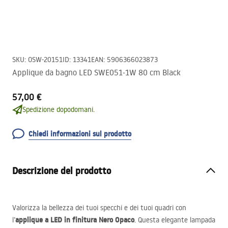
SKU
:
OSW-20151
ID
:
13341
EAN
:
5906366023873
Applique da bagno LED SWE051-1W 80 cm Black
57,00 €
Spedizione dopodomani.
Chiedi informazioni sul prodotto
Descrizione del prodotto
Valorizza la bellezza dei tuoi specchi e dei tuoi quadri con
applique a
LED
in finitura Nero Opaco
l’
. Questa elegante lampada