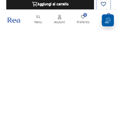
Aggiungi al carrello
0
0
Menu
Account
Preferito
Carrello
Newsletter
Rimani aggiornato su novità e promozioni!
Iscrizione
Inserendo e confermando i tuoi dati, acconsenti a ricevere la
newsletter secondo i termini stabiliti nelle
Condizioni generali
.