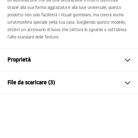
un’illuminazione che sia una decorazione d’interni distintiva.
Grazie alla sua forma aggraziata e alla luce universale, questo
prodotto non solo faciliterà i rituali quotidiani, ma creerà anche
un’atmosfera speciale nella tua casa. Scegliendo questo modello,
ottieni un accessorio di lusso che cattura lo sguardo e sottolinea
l’alto standard delle finiture.
Proprietà
Modello
SWE045-1W
File da scaricare (3)
Tipo di lampada
Lampada da parete
Lunghezza
800
mm
Warunki bezpieczeństwa
Larghezza
100
mm
WARUNKI BEZPIECZENSTWA LAMPY.pdf
Altezza
50
mm
Alimentazione elettrica
Alimentazione di rete ~ 220 V
Etichetta energetica
- ~ 240 V.