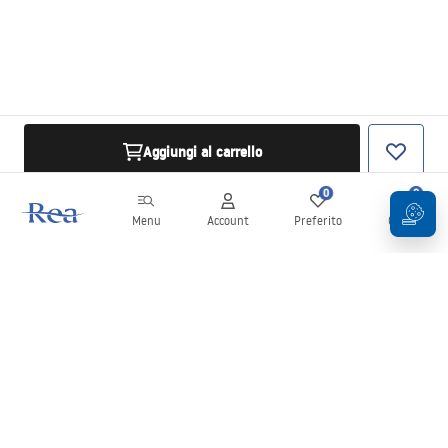
Aggiungi al carrello
0
0
Menu
Account
Preferito
Carrello
Newsletter
Rimani aggiornato su novità e promozioni!