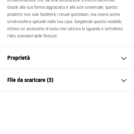
un’illuminazione che sia una decorazione d’interni distintiva.
Grazie alla sua forma aggraziata e alla luce universale, questo
prodotto non solo faciliterà i rituali quotidiani, ma creerà anche
un’atmosfera speciale nella tua casa. Scegliendo questo modello,
ottieni un accessorio di lusso che cattura lo sguardo e sottolinea
l’alto standard delle finiture.
Proprietà
Modello
SWE044-1W
File da scaricare (3)
Tipo di lampada
Lampada da parete
Lunghezza
600
mm
Warunki bezpieczeństwa
Larghezza
100
mm
WARUNKI BEZPIECZENSTWA LAMPY.pdf
Altezza
50
mm
Alimentazione elettrica
Alimentazione di rete ~ 220 V
Etichetta energetica
- ~ 240 V.