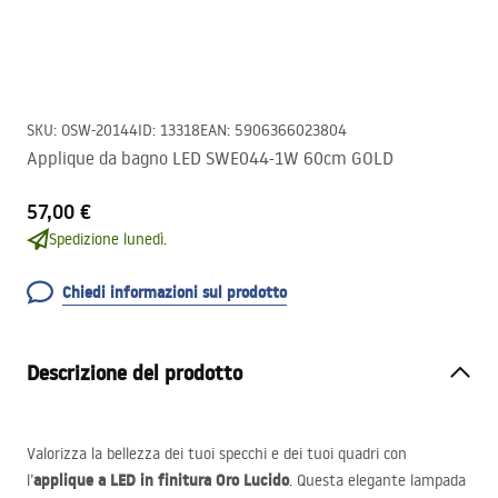
SKU
:
OSW-20144
ID
:
13318
EAN
:
5906366023804
Applique da bagno LED SWE044-1W 60cm GOLD
57,00 €
Spedizione lunedì.
Chiedi informazioni sul prodotto
Descrizione del prodotto
Valorizza la bellezza dei tuoi specchi e dei tuoi quadri con
applique a
LED
in finitura Oro Lucido
l’
. Questa elegante lampada