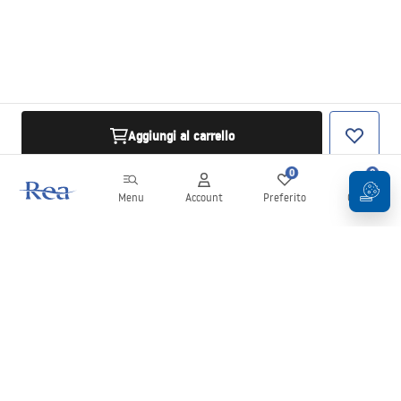
Aggiungi al carrello
0
0
Menu
Account
Preferito
Carrello
Newsletter
Rimani aggiornato su novità e promozioni!