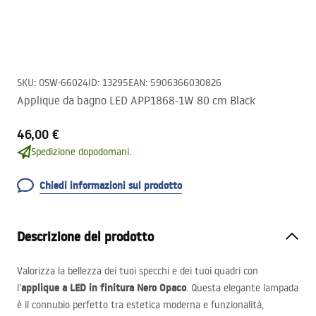
SKU
:
OSW-66024
ID
:
13295
EAN
:
5906366030826
Applique da bagno LED APP1868-1W 80 cm Black
46,00 €
Spedizione dopodomani.
Chiedi informazioni sul prodotto
Descrizione del prodotto
Valorizza la bellezza dei tuoi specchi e dei tuoi quadri con
applique a
LED
in finitura Nero Opaco
l’
. Questa elegante lampada
è il connubio perfetto tra estetica moderna e funzionalità,