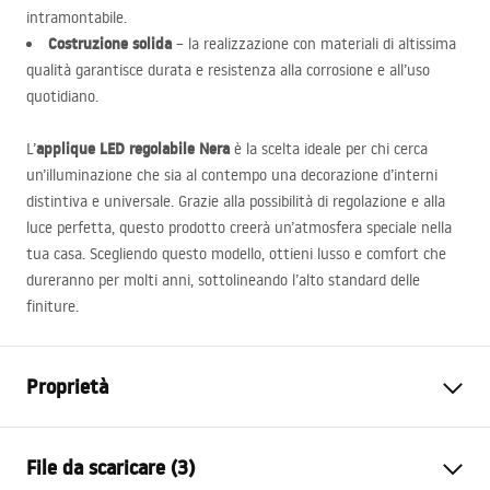
intramontabile.
Costruzione solida
– la realizzazione con materiali di altissima
qualità garantisce durata e resistenza alla corrosione e all’uso
quotidiano.
applique
LED
regolabile Nera
L’
è la scelta ideale per chi cerca
un’illuminazione che sia al contempo una decorazione d’interni
distintiva e universale. Grazie alla possibilità di regolazione e alla
luce perfetta, questo prodotto creerà un’atmosfera speciale nella
tua casa. Scegliendo questo modello, ottieni lusso e comfort che
dureranno per molti anni, sottolineando l’alto standard delle
finiture.
Proprietà
Modello
APP1868-1W
File da scaricare (3)
Tipo di lampada
Lampada da parete