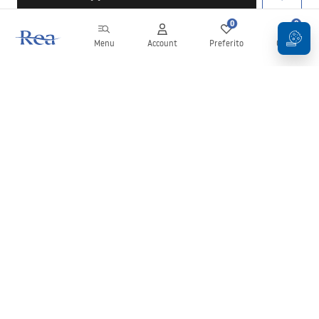
0
0
Menu
Account
Preferito
Carrello
Newsletter
Rimani aggiornato su novità e promozioni!
Iscrizione
Inserendo e confermando i tuoi dati, acconsenti a ricevere la
newsletter secondo i termini stabiliti nelle
Condizioni generali
.