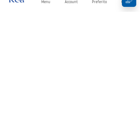
Menu
Account
Preferito
Carrello
Newsletter
Rimani aggiornato su novità e promozioni!
Iscrizione
Inserendo e confermando i tuoi dati, acconsenti a ricevere la
newsletter secondo i termini stabiliti nelle
Condizioni generali
.