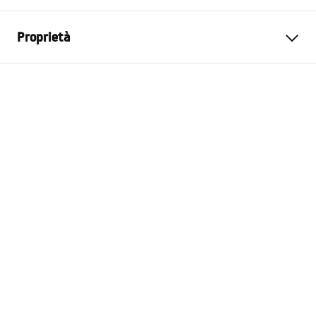
Proprietà
Dimensione
L
Colore
Powder Pink - Ecru
Materiale di esecuzione
microfibra
Manica
Lunga
Tipo
Regolare senza cappuccio
Tasche laterali
Si
Modello
Queen
Garanzia
24 mesi