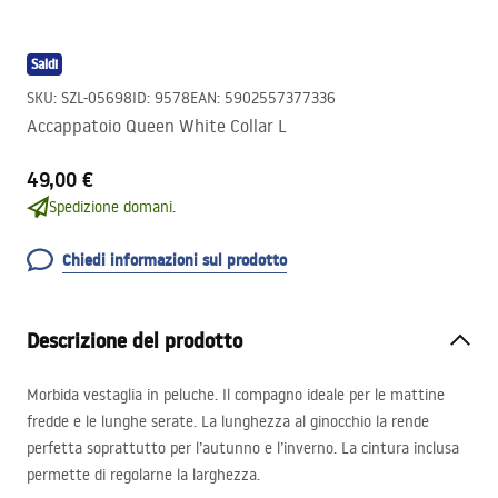
Saldi
SKU
:
SZL-05698
ID
:
9578
EAN
:
5902557377336
Accappatoio Queen White Collar L
49,00 €
Spedizione domani.
Chiedi informazioni sul prodotto
Descrizione del prodotto
Morbida vestaglia in peluche. Il compagno ideale per le mattine
fredde e le lunghe serate. La lunghezza al ginocchio la rende
perfetta soprattutto per l’autunno e l’inverno. La cintura inclusa
permette di regolarne la larghezza.