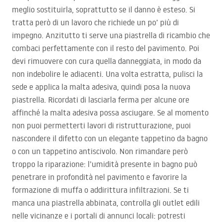
meglio sostituirla, soprattutto se il danno è esteso. Si
tratta però di un lavoro che richiede un po’ più di
impegno. Anzitutto ti serve una piastrella di ricambio che
combaci perfettamente con il resto del pavimento. Poi
devi rimuovere con cura quella danneggiata, in modo da
non indebolire le adiacenti. Una volta estratta, pulisci la
sede e applica la malta adesiva, quindi posa la nuova
piastrella. Ricordati di lasciarla ferma per alcune ore
affinché la malta adesiva possa asciugare. Se al momento
non puoi permetterti lavori di ristrutturazione, puoi
nascondere il difetto con un elegante tappetino da bagno
o con un tappetino antiscivolo. Non rimandare però
troppo la riparazione: l’umidità presente in bagno può
penetrare in profondità nel pavimento e favorire la
formazione di muffa o addirittura infiltrazioni. Se ti
manca una piastrella abbinata, controlla gli outlet edili
nelle vicinanze e i portali di annunci locali: potresti