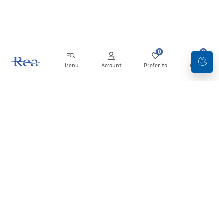
0
0
Menu
Account
Preferito
Carrello
Newsletter
Rimani aggiornato su novità e promozioni!
Iscrizione
Inserendo e confermando i tuoi dati, acconsenti a ricevere la